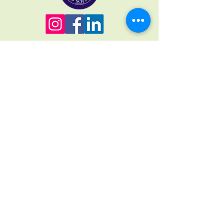
Nos liens
Nos ingrédients
Termes et conditions
Politique de remboursement
politique de confidentialité
Expédition et livraison
Rester en contact
0333 4440228
support@buddiesforlife.co.uk
Buddies PO Box 869
Amersham
HP6 9HH
© 2035 par Buddies For Life. Propulsé et sécurisé par Wix.