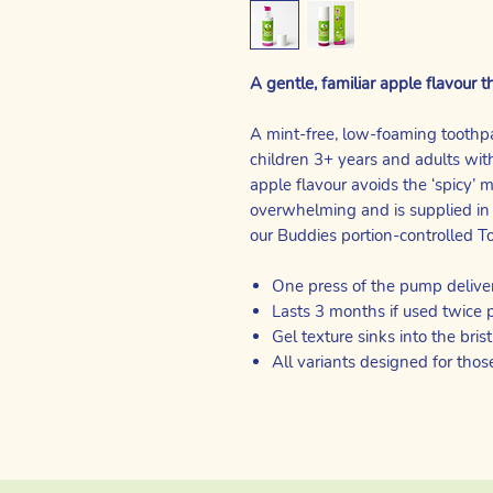
A gentle, familiar apple flavour t
A mint-free, low-foaming toothpa
children 3+ years and adults with
apple flavour avoids the ‘spicy’
overwhelming and is supplied in a 
our Buddies portion-controlled 
One press of the pump deliver
Lasts 3 months if used twice 
Gel texture sinks into the bris
All variants designed for thos