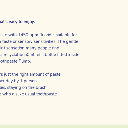
hat's easy to enjoy.
ste with 1450 ppm fluoride, suitable for
 taste or sensory sensitivities. The gentle
 mint sensation many people find
recyclable 50ml refill bottle fitted inside
Toothpaste Pump.
s just the right amount of paste
per day by 1 person
tles, staying on the brush
e who dislike usual toothpaste