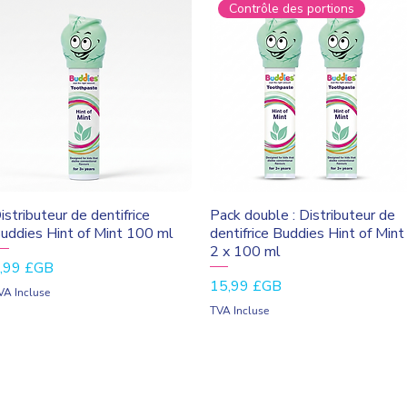
Contrôle des portions
Aperçu rapide
Aperçu rapide
istributeur de dentifrice
Pack double : Distributeur de
uddies Hint of Mint 100 ml
dentifrice Buddies Hint of Mint
2 x 100 ml
rix
,99 £GB
Prix
15,99 £GB
VA Incluse
TVA Incluse