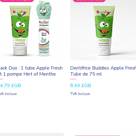
Aperçu rapide
Aperçu rapide
ack Duo : 1 tube Apple Fresh
Dentifrice Buddies Apple Fres
t 1 pompe Hint of Menthe
Tube de 75 ml
rix
Prix
4,79 £GB
8,49 £GB
VA Incluse
TVA Incluse