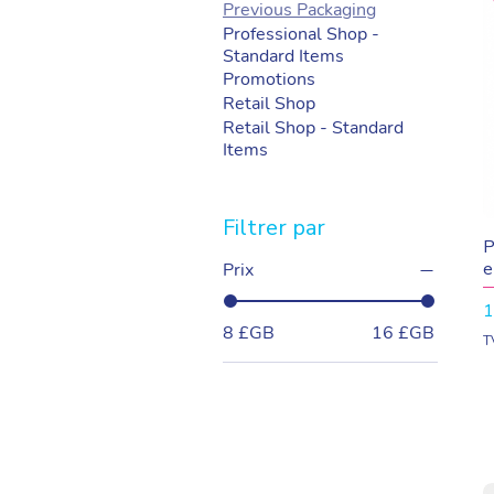
Previous Packaging
Professional Shop -
Standard Items
Promotions
Retail Shop
Retail Shop - Standard
Items
Filtrer par
P
e
Prix
P
1
8 £GB
16 £GB
T