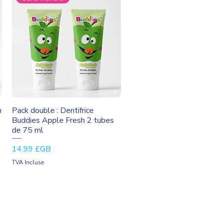
Aperçu rapide
h
Pack double : Dentifrice
Buddies Apple Fresh 2 tubes
de 75 ml
Prix
14,99 £GB
TVA Incluse