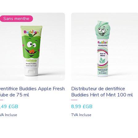
Sans menthe
Aperçu rapide
Aperçu rapide
entifrice Buddies Apple Fresh
Distributeur de dentifrice
ube de 75 ml
Buddies Hint of Mint 100 ml
rix
Prix
,49 £GB
8,99 £GB
VA Incluse
TVA Incluse