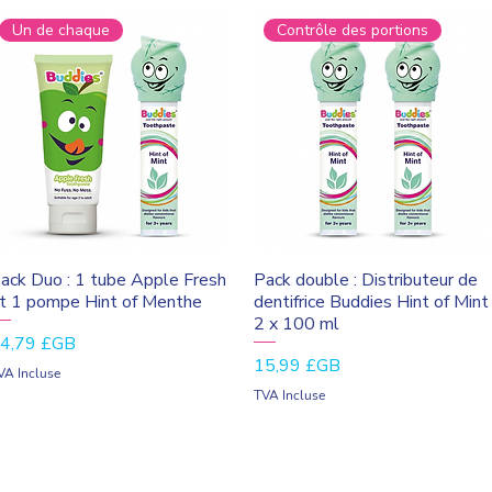
Un de chaque
Contrôle des portions
Aperçu rapide
Aperçu rapide
ack Duo : 1 tube Apple Fresh
Pack double : Distributeur de
t 1 pompe Hint of Menthe
dentifrice Buddies Hint of Mint
2 x 100 ml
rix
4,79 £GB
Prix
15,99 £GB
VA Incluse
TVA Incluse