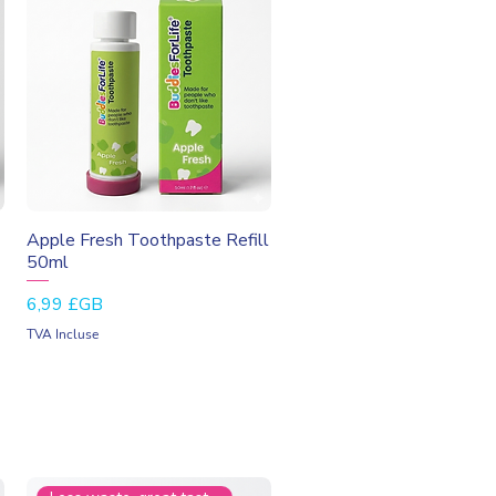
Aperçu rapide
Apple Fresh Toothpaste Refill
50ml
Prix
6,99 £GB
TVA Incluse