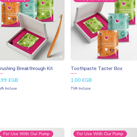
Aperçu rapide
Aperçu rapide
rushing Breakthrough Kit
Toothpaste Taster Box
rix
Prix
,99 £GB
1,00 £GB
VA Incluse
TVA Incluse
For Use With Our Pump
For Use With Our Pump