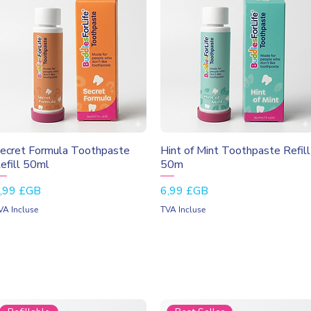
Aperçu rapide
Aperçu rapide
ecret Formula Toothpaste
Hint of Mint Toothpaste Refill
efill 50ml
50m
rix
Prix
,99 £GB
6,99 £GB
VA Incluse
TVA Incluse