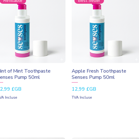
Refillable
Best Seller
Aperçu rapide
Aperçu rapide
int of Mint Toothpaste
Apple Fresh Toothpaste
enses Pump 50ml
Senses Pump 50ml
rix
Prix
2,99 £GB
12,99 £GB
VA Incluse
TVA Incluse