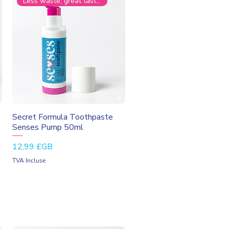
Less waste, great taste.
Aperçu rapide
Secret Formula Toothpaste
Senses Pump 50ml
Prix
12,99 £GB
TVA Incluse