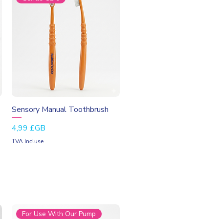
Aperçu rapide
Sensory Manual Toothbrush
Prix
4,99 £GB
TVA Incluse
For Use With Our Pump