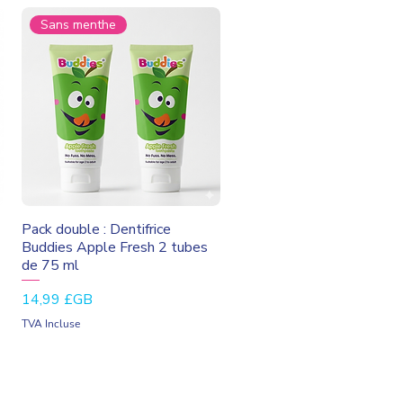
Sans menthe
Aperçu rapide
Pack double : Dentifrice
Buddies Apple Fresh 2 tubes
de 75 ml
Prix
14,99 £GB
TVA Incluse