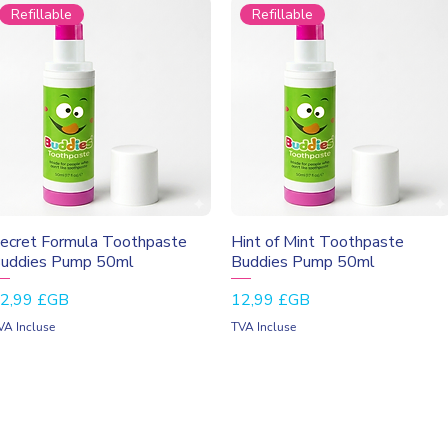
Refillable
Refillable
Aperçu rapide
Aperçu rapide
ecret Formula Toothpaste
Hint of Mint Toothpaste
uddies Pump 50ml
Buddies Pump 50ml
rix
Prix
2,99 £GB
12,99 £GB
VA Incluse
TVA Incluse