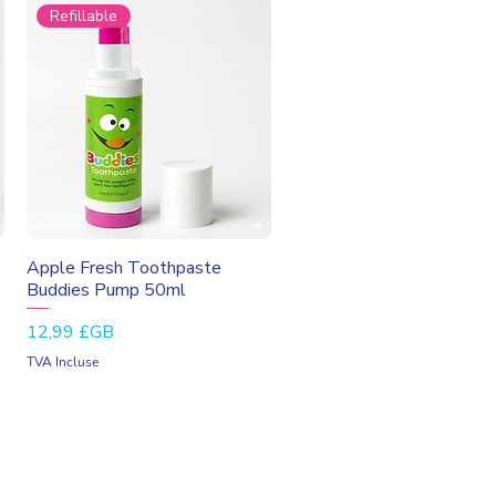
Refillable
Aperçu rapide
Apple Fresh Toothpaste
Buddies Pump 50ml
Prix
12,99 £GB
TVA Incluse